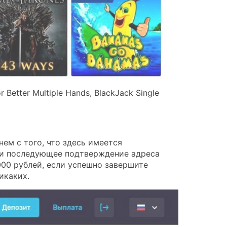
etter Multiple Hands, BlackJack Single
ем с того, что здесь имеется
 и последующее подтверждение адреса
00 рублей, если успешно завершите
икаких.