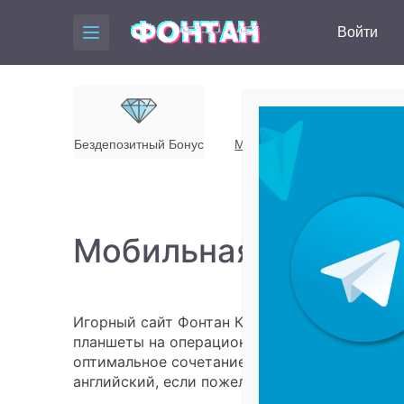
Войти
Бездепозитный Бонус
Мобильная Версия
Мобильная версия F
Игорный сайт Фонтан Казино начал свою раб
планшеты на операционных системах Android
оптимальное сочетание сиреневых элементов
английский, если пожелаете.