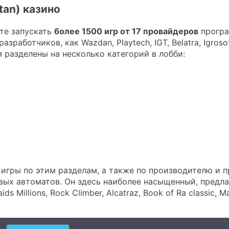
tan) казино
те запускать
более 1500 игр от 17 провайдеров
програ
зработчиков, как Wazdan, Playtech, IGT, Belatra, Igroso
я разделены на несколько категорий в лобби:
гры по этим разделам, а также по производителю и пр
овых автоматов. Он здесь наиболее насыщенный, предл
aids Millions, Rock Climber, Alcatraz, Book of Ra classic