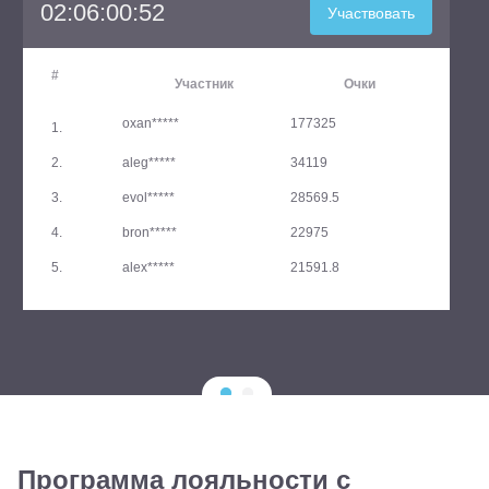
02:06:00:52
Участвовать
#
Участник
Очки
oxan*****
177325
1.
2.
aleg*****
34119
3.
evol*****
28569.5
4.
bron*****
22975
5.
alex*****
21591.8
Программа лояльности с