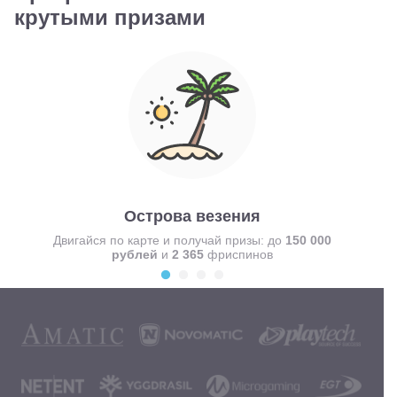
крутыми призами
Острова везения
Двигайся по карте и получай призы: до
150 000
рублей
и
2 365
фриспинов