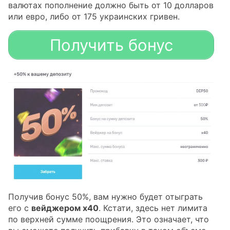
валютах пополнение должно быть от 10 долларов
или евро, либо от 175 украинских гривен.
Получить бонус
Получив бонус 50%, вам нужно будет отыграть
его с
вейджером х40
. Кстати, здесь нет лимита
по верхней сумме поощрения. Это означает, что