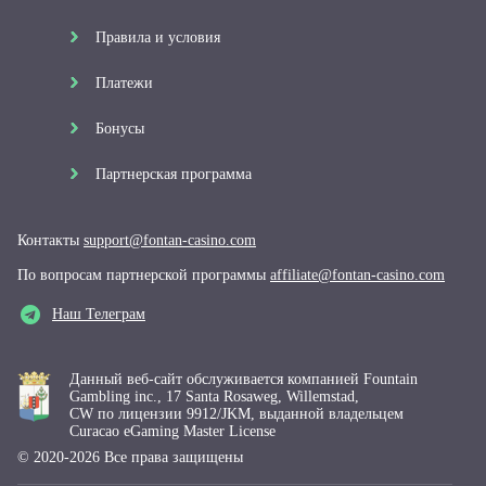
Правила и условия
Платежи
Бонусы
Партнерская программа
Контакты
support@fontan-casino.com
По вопросам партнерской программы
affiliate@fontan-casino.com
Наш Телеграм
Данный веб-сайт обслуживается компанией Fountain
Gambling inc., 17 Santa Rosaweg, Willemstad,
CW по лицензии 9912/JKM, выданной владельцем
Curacao eGaming Master License
© 2020-2026 Все права защищены