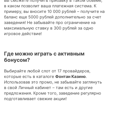
вы сможете получить прибавку в таком объеме,
в каком позволит ваша платежная система. К
примеру, вы вносите 10 000 рублей – получите на
баланс еще 5000 рублей дополнительно за счет
заведения! Не забывайте про ограничение на
максимальную ставку в 300 рублей за одно
игровое действие!
Где можно играть с активным
бонусом?
Выбирайте любой слот от 17 провайдеров,
которые есть в каталоге
Фонтан Казино
.
Использовав это промо, не забывайте заглянуть
в свой Личный кабинет – там есть и другие
предложения. Кроме того, заведение регулярно
подготавливает свежие акции!