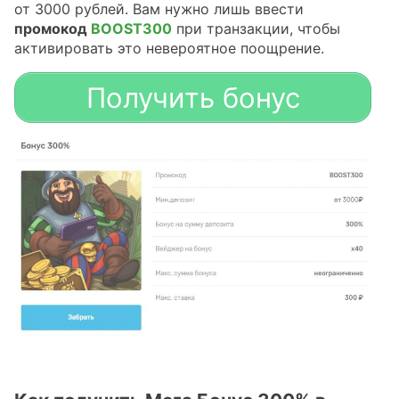
от 3000 рублей. Вам нужно лишь ввести
промокод
BOOST300
при транзакции, чтобы
активировать это невероятное поощрение.
Получить бонус