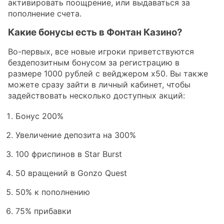
активировать поощрение, или выдаваться за
пополнение счета.
Какие бонусы есть в Фонтан Казино?
Во-первых, все новые игроки приветствуются
бездепозитным бонусом за регистрацию в
размере 1000 рублей с вейджером х50. Вы также
можете сразу зайти в личный кабинет, чтобы
задействовать несколько доступных акций:
Бонус 200%
Увеличение депозита на 300%
100 фриспинов в Star Burst
50 вращений в Gonzo Quest
50% к пополнению
75% прибавки