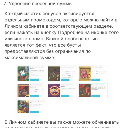
Удвоение внесенной суммы
Каждый из этих бонусов активируется
отдельным промокодом, которые можно найти в
Личном кабинете в соответствующем разделе,
если нажать на кнопку Подробнее на иконке того
или иного промо. Важной особенностью
является тот факт, что все бусты
предоставляются без ограничения по
максимальной сумме.
В Личном кабинете вы также можете обменивать