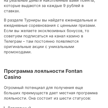
на реальные деньги накопленные вами поинты,
которые выдаются за каждые 9 рублей в
ставках.
В разделе Турниры вы найдете еженедельные и
ежедневные соревнования с ценными призами.
Если вы желаете эксклюзивных бонусов, то
советуем подписаться на канал казино в
Телеграм – там постоянно появляются
оригинальные акции с уникальными
промокодами.
Программа лояльности Fontan
Casino
Огромный потенциал для получения еще
больших преимуществ дает местная программа
лояльности. Она состоит из шести статусов:
Деревянный